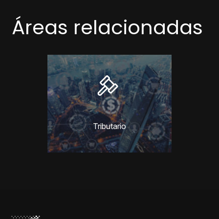
Áreas relacionadas
Fusio
Tributario