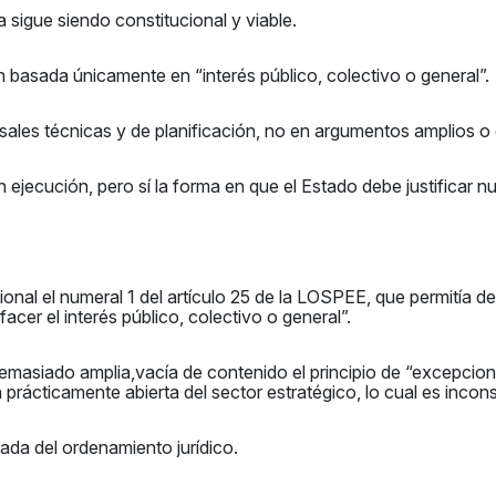
a sigue siendo constitucional y viable.
n basada únicamente en “interés público, colectivo o general”.
ales técnicas y de planificación, no en argumentos amplios o 
ejecución, pero sí la forma en que el Estado debe justificar 
onal el numeral 1 del artículo 25 de la LOSPEE, que permitía del
cer el interés público, colectivo o general”.
emasiado amplia,vacía de contenido el principio de “excepcional
n prácticamente abierta del sector estratégico, lo cual es incons
da del ordenamiento jurídico.