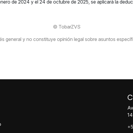
enero de 2024 y el 24 de octubre de 2025, se aplicará la deduc
© TobarZVS
s general y no constituye opinión legal sobre asuntos específico
C
Av
14
o
+5