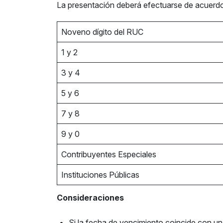
La presentación deberá efectuarse de acuerdo
Noveno dígito del RUC
1 y 2
3 y 4
5 y 6
7 y 8
9 y 0
Contribuyentes Especiales
Instituciones Públicas
Consideraciones
Si la fecha de vencimiento coincide con un d