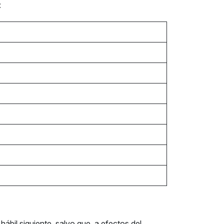
:
hábil siguiente, salvo que, a efectos del