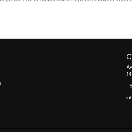
C
Av
14
o
+5
in