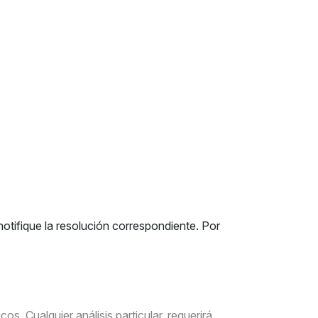
otifique la resolución correspondiente. Por
s. Cualquier análisis particular, requerirá