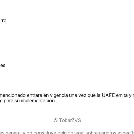
rro
les
 mencionado entrará en vigencia una vez que la UAFE emita y n
se para su implementación.
© TobarZVS
s general y no constituye opinión legal sobre asuntos específico